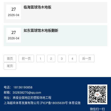
临海篮球场木地板
27
2026-04
如东篮球馆木地板翻新
27
2026-04
首页
前一页
1
2
3
4
后一页
尾页
电话： 18136190858
邮箱：302838270@qq.com
地址：承接全国地区的塑胶场地工程
上海越禾体育发展有限公司
沪ICP备18005639号
体育设施
微信扫一扫