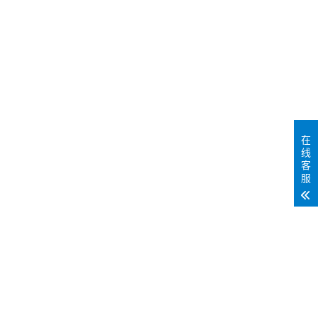
在
线
客
服