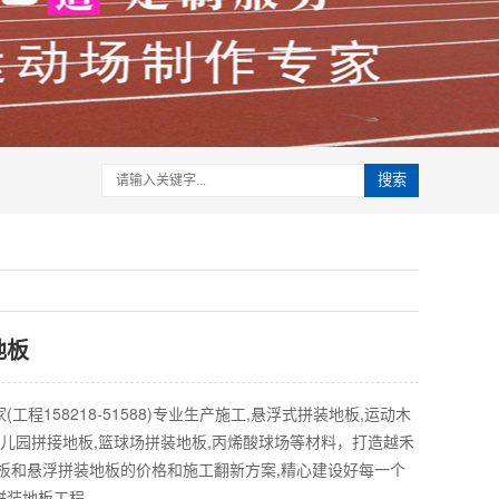
搜索
地板
工程158218-51588)专业生产施工,悬浮式拼装地板,运动木
幼儿园拼接地板,篮球场拼装地板,丙烯酸球场等材料，打造越禾
地板和悬浮拼装地板的价格和施工翻新方案,精心建设好每一个
装地板工程.