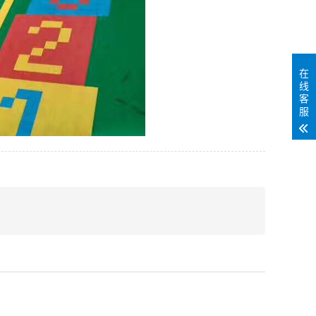
在
线
客
服