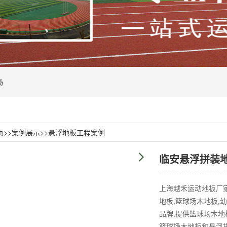
场
页
>>
案例展示
>>
悬浮地板工程案例
临安悬浮拼装
上海越禾运动地板厂家(
地板,篮球场木地板,
品牌,提供篮球场木
篮球场木地板和悬浮拼