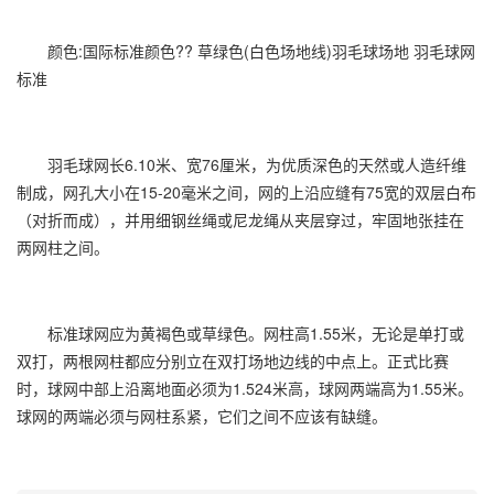
颜色:国际标准颜色?? 草绿色(白色场地线)羽毛球场地 羽毛球网
标准
羽毛球网长6.10米、宽76厘米，为优质深色的天然或人造纤维
制成，网孔大小在15-20毫米之间，网的上沿应缝有75宽的双层白布
（对折而成），并用细钢丝绳或尼龙绳从夹层穿过，牢固地张挂在
两网柱之间。
标准球网应为黄褐色或草绿色。网柱高1.55米，无论是单打或
双打，两根网柱都应分别立在双打场地边线的中点上。正式比赛
时，球网中部上沿离地面必须为1.524米高，球网两端高为1.55米。
球网的两端必须与网柱系紧，它们之间不应该有缺缝。