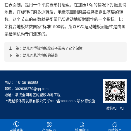
在表面划，是用一个平底园形打磨盘，在加压1Kg的情况下打磨测试
地板，在旋转打磨多少转后，地板表面耐磨层被磨损露出基层的转
数。这个节点的转数就是衡量PVC运动地板耐磨性的一个指标。比
如复合地板转数国家*标准1500转。所以PVC运动地板耐磨性是由国
家检测机构专门测定的。
上一篇：
幼儿园塑胶地板给孩子带来了安全保障
下一篇：
幼儿园悬浮地板的铺装
电话： 18136190858
邮箱：302838270@qq.com
地址：承接全国地区的塑胶场地工程
上海越禾体育发展有限公司
沪ICP备18005639号
体育设施
微信扫一扫
电话咨询
产品中心
新闻资讯
网站首页