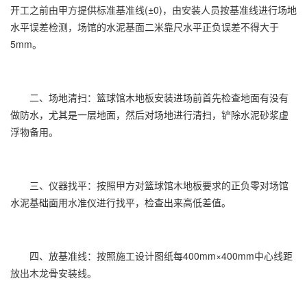
开工之前由甲方提供标准基准线(±0)，由安装人员按基准线进行场地
水平误差检测，场馆的水泥基面二米靠尺水平正负误差不得大于
5mm。
二、场地清扫：篮球馆木地板安装进场前首先检查地面有没有
做防水，尤其是一层地面，然后对场地进行清扫，铲除水泥砂浆虚
浮物备用。
三、仪器找平：按照甲方对篮球馆木地板要求的正负零对场馆
水泥基础面用水准仪进行找平，检查出来高低差值。
四、放基准线：按照施工设计图纸每400mm×400mm中心线距
放出木龙骨安装线。