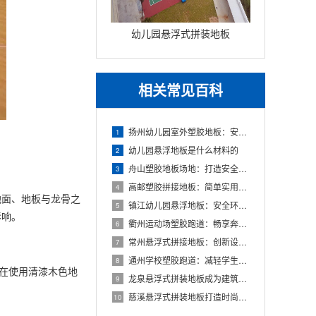
幼儿园悬浮式拼装地板
相关常见百科
扬州幼儿园室外塑胶地板：安全环保的儿童游玩选择
1
幼儿园悬浮地板是什么材料的
2
舟山塑胶地板场地：打造安全舒适的运动空间
3
高邮塑胶拼接地板：简单实用的地面装饰选择
4
面、地板与龙骨之
镇江幼儿园悬浮地板：安全环保的孩子专属游乐场
5
影响。
衢州运动场塑胶跑道：畅享奔跑的快乐，健康成长的舞台
6
常州悬浮式拼接地板：创新设计，简化装修流程
7
通州学校塑胶跑道：减轻学生运动负荷，提高身心健康
8
在使用清漆木色地
龙泉悬浮式拼装地板成为建筑工程设计的全新选择
9
慈溪悬浮式拼装地板打造时尚优质的室内环境
10