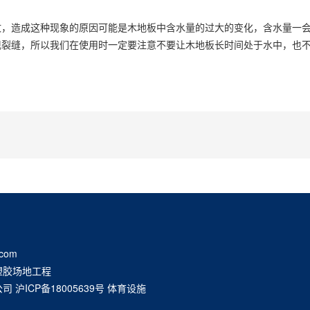
造成这种现象的原因可能是木地板中含水量的过大的变化，含水量一会
现裂缝，所以我们在使用时一定要注意不要让木地板长时间处于水中，也
com
塑胶场地工程
公司
沪ICP备18005639号
体育设施