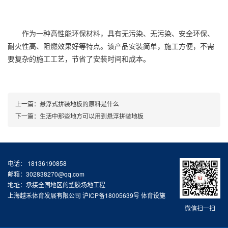
作为一种高性能环保材料，具有无污染、无污染、安全环保、
耐火性高、阻燃效果好等特点。该产品安装简单，施工方便，不需
要复杂的施工工艺，节省了安装时间和成本。
上一篇：
悬浮式拼装地板的原料是什么
下一篇：
生活中那些地方可以用到悬浮拼装地板
电话： 18136190858
邮箱：302838270@qq.com
地址：承接全国地区的塑胶场地工程
上海越禾体育发展有限公司
沪ICP备18005639号
体育设施
微信扫一扫