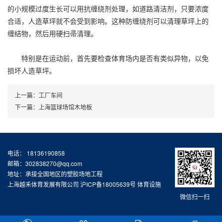
的小规模过度生长可以用抗缠绕剂处理，如道路清洁剂，只要浓度
合适，人造草坪就不会受到影响。这种防缠绕剂可以清理草坪上的
缠结物，然后用硬扫帚清理。
特别是在运动前，首先要检查体育场内是否有类似异物，以免
损坏人造草坪。
上一篇：
工厂车间
下一篇：
上海篮球场馆木地板
电话： 18136190858
邮箱：302838270@qq.com
地址：承接全国地区的塑胶场地工程
上海越禾体育发展有限公司
沪ICP备18005639号
体育设施
微信扫一扫