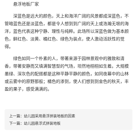
悬浮地板厂家
深蓝色是远大的颜色，天上和海洋广阔的风景都成深蓝色，不
管暗蓝色还是淡蓝色，都是令人想到到广阔的天上或浩瀚无垠的海
洋，蓝色代表这种宁静、理性与纯粹。此场所以深蓝色做为基本颜
色，鲜红色、淡黄、橘红色、绿色为装点，使人激动活跃性的觉
得。
绿色如同一个朴素的人，带著来源于园林景观中的雅致和清
香，带著安静而又填满智慧型的气场，坦然地栩栩如生着。大规模
墨绿、深灰色的配搭都是这种平静平静的颜色，如同夜幕中的山林
或云雾中的原野那般；橘色的渗到，使人们想到到金色的秋天，丰
盈的果子，感受满满的。
上一篇：
幼儿园采用悬浮拼装地板的因素
下一篇：
幼儿园悬浮式拼装地板