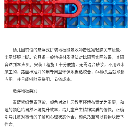
幼儿园铺设的悬浮式拼装地板能吸收冲击性减轻膝关节疲惫、
出示舒服上脚。它具备一般地板材质没法对比隔音实际效果，其隔
音达到20声贝。安装工程施工十分便捷，无需混合砂浆，不用兴木
施工的，路面标准好的用专用型环保地板粘胶合，24钟头后就能够
应用。并且能够随意拼配、节省成本。
悬浮地板类别
青蓝紫绿黄青蓝紫，颜色对幼儿园教室环境布置尤为重要，和
睦的颜色给自然环境提升效率，给儿童产生精神实质的愉快，正确
引导儿童对事情的了解和心理状态体会，颜色乃至可以将物块授予
性命。