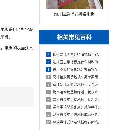
幼儿园悬浮式拼装地板
地板采用了科学凝
相关常见百科
整平稳。
，地板的表面还具
扬州幼儿园室外塑胶地板：安全环保的儿童游玩选择
1
幼儿园悬浮地板是什么材料的
2
舟山塑胶地板场地：打造安全舒适的运动空间
3
高邮塑胶拼接地板：简单实用的地面装饰选择
4
镇江幼儿园悬浮地板：安全环保的孩子专属游乐场
5
衢州运动场塑胶跑道：畅享奔跑的快乐，健康成长的舞台
6
常州悬浮式拼接地板：创新设计，简化装修流程
7
通州学校塑胶跑道：减轻学生运动负荷，提高身心健康
8
龙泉悬浮式拼装地板成为建筑工程设计的全新选择
9
慈溪悬浮式拼装地板打造时尚优质的室内环境
10