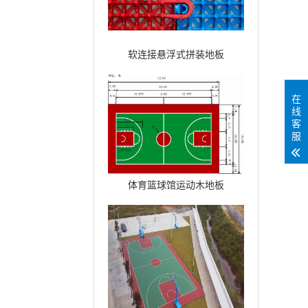
软连接悬浮式拼装地板
在
线
客
服
体育篮球馆运动木地板