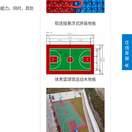
能力。同时，其防
软连接悬浮式拼装地板
在
线
客
服
体育篮球馆运动木地板