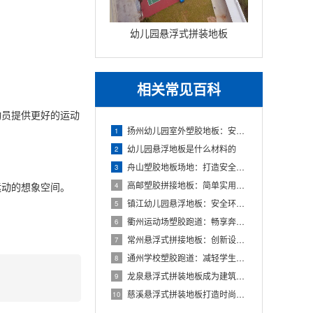
幼儿园悬浮式拼装地板
相关常见百科
员提供更好的运动
扬州幼儿园室外塑胶地板：安全环保的儿童游玩选择
1
幼儿园悬浮地板是什么材料的
2
舟山塑胶地板场地：打造安全舒适的运动空间
3
高邮塑胶拼接地板：简单实用的地面装饰选择
动的想象空间。
4
镇江幼儿园悬浮地板：安全环保的孩子专属游乐场
5
衢州运动场塑胶跑道：畅享奔跑的快乐，健康成长的舞台
6
常州悬浮式拼接地板：创新设计，简化装修流程
7
通州学校塑胶跑道：减轻学生运动负荷，提高身心健康
8
龙泉悬浮式拼装地板成为建筑工程设计的全新选择
9
慈溪悬浮式拼装地板打造时尚优质的室内环境
10