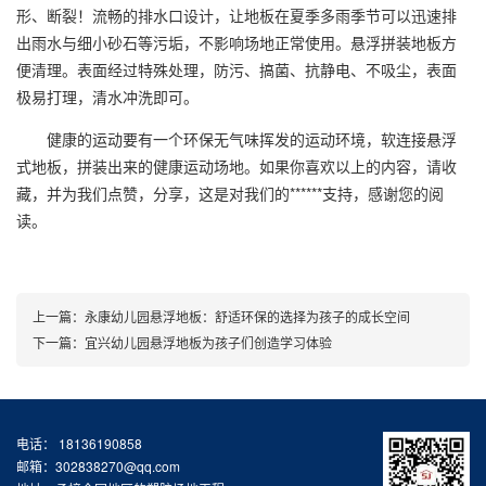
形、断裂！流畅的排水口设计，让地板在夏季多雨季节可以迅速排
出雨水与细小砂石等污垢，不影响场地正常使用。
悬浮拼装地板
方
便清理。表面经过特殊处理，防污、搞菌、抗静电、不吸尘，表面
极易打理，清水冲洗即可。
健康的运动要有一个环保无气味挥发的运动环境，软连接悬浮
式地板，拼装出来的健康运动场地。如果你喜欢以上的内容，请收
藏，并为我们点赞，分享，这是对我们的******支持，感谢您的阅
读。
上一篇：
永康幼儿园悬浮地板：舒适环保的选择为孩子的成长空间
下一篇：
宜兴幼儿园悬浮地板为孩子们创造学习体验
电话： 18136190858
邮箱：302838270@qq.com