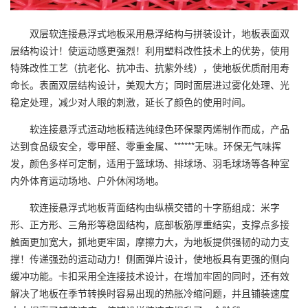
双层软连接悬浮式地板采用悬浮结构与拼装设计，地板表面双
层结构设计！使运动感更强烈！利用塑料改性技术上的优势，使用
特殊改性工艺（抗老化、抗冲击、抗紫外线），使地板优质耐用寿
命长。表面双层结构设计，美观大方；同时面层进过雾化处理、光
稳定处理，减少对人眼的刺激，延长了颜色的使用时间。
软连接悬浮式运动地板精选纯绿色环保聚丙烯制作而成，产品
达到食品级安全，零甲醛、零重金属、******无味。环保无气味挥
发，颜色多样可定制，适用于篮球场、排球场、羽毛球场等各种室
内外体育运动场地、户外休闲场地。
软连接悬浮式地板背面结构由纵横交错的十字筋组成：米字
形、正方形、三角形等稳固结构，底部板筋厚重结实，支撑点多接
触面更加宽大，抓地更牢固，摩擦力大，为地板提供强韧的动力支
撑！传递强劲的运动动力！侧面弹片设计，使地板具有更强的侧向
缓冲功能。卡扣采用全连接技术设计，在增加牢固的同时，还有效
解决了地板在季节转换时容易出现的热胀冷缩问题，并且铺装速度