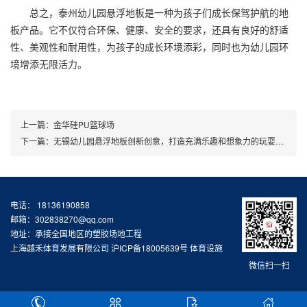
总之，泰州幼儿园悬浮地板是一种为孩子们成长保驾护航的地
板产品。它不仅符合环保、健康、安全的要求，还具有良好的舒适
性、美观性和耐用性，为孩子的成长环境添彩，同时也为幼儿园环
境增添无限活力。
上一篇：
金华硅PU篮球场
下一篇：
无锡幼儿园悬浮地板创新创意，打造充满乐趣和想象力的玩耍空间
电话： 18136190858
邮箱：302838270@qq.com
地址：承接全国地区的塑胶场地工程
上海越禾体育发展有限公司
沪ICP备18005639号
体育设施
微信扫一扫