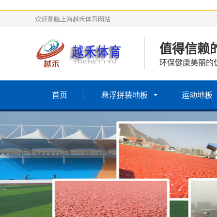
欢迎观临上海越禾体育网站
值得信赖
环保健康美丽的
首页
悬浮拼装地板
运动地板