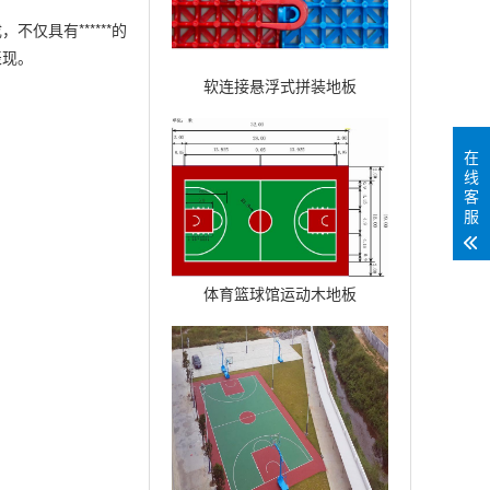
具有******的
表现。
软连接悬浮式拼装地板
在
线
客
服
体育篮球馆运动木地板