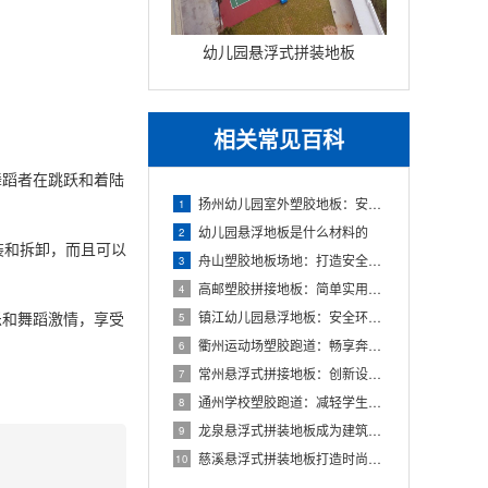
幼儿园悬浮式拼装地板
相关常见百科
蹈者在跳跃和着陆
扬州幼儿园室外塑胶地板：安全环保的儿童游玩选择
1
幼儿园悬浮地板是什么材料的
2
装和拆卸，而且可以
舟山塑胶地板场地：打造安全舒适的运动空间
3
高邮塑胶拼接地板：简单实用的地面装饰选择
4
和舞蹈激情，享受
镇江幼儿园悬浮地板：安全环保的孩子专属游乐场
5
衢州运动场塑胶跑道：畅享奔跑的快乐，健康成长的舞台
6
常州悬浮式拼接地板：创新设计，简化装修流程
7
通州学校塑胶跑道：减轻学生运动负荷，提高身心健康
8
龙泉悬浮式拼装地板成为建筑工程设计的全新选择
9
慈溪悬浮式拼装地板打造时尚优质的室内环境
10