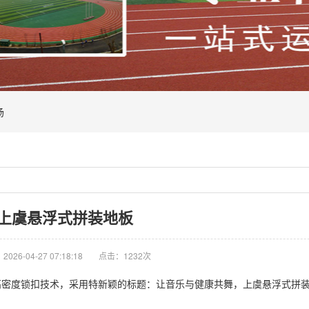
场
上虞悬浮式拼装地板
026-04-27 07:18:18
点击：1232次
度锁扣技术，采用特新颖的标题：让音乐与健康共舞，上虞悬浮式拼装