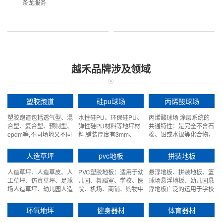
条龙服务
越禾品牌涉及领域
塑胶跑道
硅pu球场
丙烯酸球场
塑胶跑道包括透气型、混
水性硅PU、环保硅PU、
丙烯酸球场 涂层系统的
合型、复合型、预制型、
弹性硅PU材料等地坪材
共通特性：是完全不含石
epdm等,不同场地又不同
料,铺装厚度有3mm、
棉、铅或水银等化合物，
的需求
4mm、5mm、8mm等
合乎环保原则。完全绿色
环保、高度抗紫外光性
人造草坪
pvc地板
拼装地板
能，颜色持久深入，不退
色，不脱落。
人造草坪、人造草皮、人
PVC塑胶地板：适用于幼
悬浮地板、拼装地板、篮
工草坪、仿真草坪、足球
儿园、舞蹈室、学校、医
球场悬浮地板、幼儿园悬
场人造草坪、幼儿园人造
院、机场、商铺、购物中
浮地板广泛的运用于学校
草坪、人造草坪门球场、
心、火车站、歌剧院、银
和体育馆，悬浮式拼装地
围挡假草坪。
行、地铁以及所有运动场
板其优质的品质更是受到
环氧地坪
健身器材
体育器材
所等。
广泛好评！