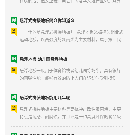
地板是制造厂家事先制作的块状材料，铺设时只需相互
拼装。塑胶地板一般是指三元乙丙橡胶，需要现场喷涂
悬浮式拼接地板简介你知道么
橡胶颗粒和三元乙丙橡胶颗粒。那么，它们之间有什么
区别呢?地基基础要求：悬浮地板对地基的要求不高，可
一、什么是悬浮式拼接地板1、悬浮地板又被称为组合式
铺设...
运动地板，以高强度的聚丙烯为主要材料，属于第四代
体育运动场地地面层材料。 标准规格为：
30.48cm*30.48cm*1.27cm，可直接在水泥或沥青面层
悬浮地板 幼儿园悬浮地板
上使用，无需任何辅助材料粘接，可与同材料之间用独
特的锁扣进行固定，安装非常简单，拆卸也非常方便。
悬浮地板一般用于体育馆或者幼儿园等场所，具有很好
2、由于材料问...
的回弹性能，能够有效的防止人们在运动时受到损伤。
那么悬浮地板价格是多少、哪家悬浮地板生产厂家好？
一：什么是悬浮地板？悬浮地板是指目前市场上渐趋流
悬浮式拼装地板能用几年呢
行的第四代体育运动地板。该地板主要采用改性PP（聚
丙烯）为原材料，可广泛用于各类运动场地，娱乐，休...
悬浮式拼装地板主要材料是高抗冲击改性聚丙烯，主要
特点是耐磨、耐腐蚀，并且它是一种高度环保的食品级
材料。有很多客户总是以地板软不软来衡量地板质量的
好坏，认为地板越软弹性越好、越安全，这是一个误
悬浮拼装地板的三个误区知识
区。幼儿园悬浮地板软不软指的是地板自身的柔韧性，