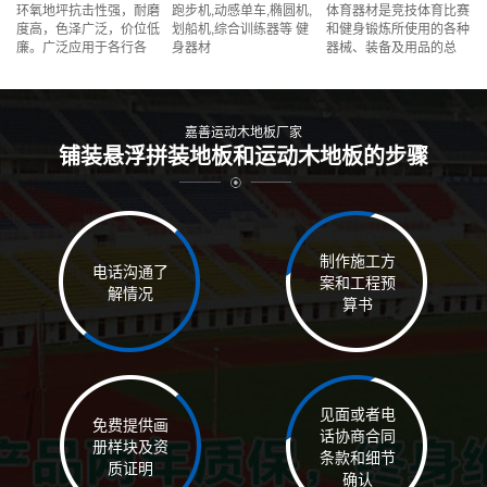
环氧地坪抗击性强，耐磨
跑步机,动感单车,椭圆机,
体育器材是竞技体育比赛
度高，色泽广泛，价位低
划船机,综合训练器等 健
和健身锻炼所使用的各种
廉。广泛应用于各行各
身器材
器械、装备及用品的总
业，电子、电器、汽车、
称。体育器材与体育运动
机械、医药、食品、纺织
相互依存，相互促进。体
等各类工业、商业企业的
育运动的普及和运动项目
各种生产作业场所
的多样化使体育器材的种
嘉善运动木地板厂家
类、规格等
铺装悬浮拼装地板和运动木地板的步骤
制作施工方
电话沟通了
案和工程预
解情况
算书
见面或者电
免费提供画
话协商合同
册样块及资
条款和细节
质证明
确认