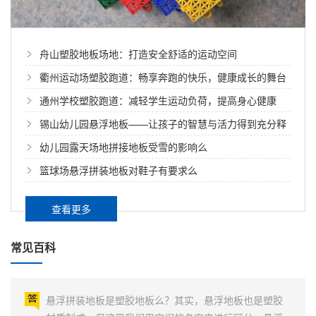
舟山塑胶地板场地：打造安全舒适的运动空间
衢州运动场塑胶跑道：畅享奔跑的快乐，健康成长的舞台
通州学校塑胶跑道：减轻学生运动负荷，提高身心健康
锡山幼儿园悬浮地板——让孩子的智慧与活力得到充分释
放
幼儿园露天场地拼接地板受雪的影响么
滁州幼儿园室外地面的悬浮拼装地板
篮球场悬浮拼装地板对鞋子有要求么
滁州幼儿园室外地面的悬浮拼装地板******、无味、防水
查看更多
耐湿、不寄生细菌、绿色环保，不使用任何粘合剂，安
装人员在施工期间不再忍受那些对人体有伤害的粘合剂
常见百科
的气味。聚丙烯材料可回收再利用，能制造如塑料盆、
悬浮拼装地板是塑胶地板么
塑料桶等用品。幼儿园室外地面的悬浮拼装地板采用悬
浮式设计，很好地实现垂直吸震及能量回送，提供侧向
悬浮拼装地板是塑胶地板么？其实，悬浮地板也是塑胶
缓冲功能...
材质制成，但这里我们用它们的名字来进行区分。悬浮