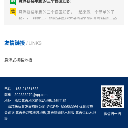
并不能代表地板自身的弹性（也可以理解为回弹率）。
悬浮拼装地板的三个误区知识，一起来做一个简单的了
悬...
解：1、误区一：阻燃就是烧不着我们知道悬浮地板一般
都有阻燃性，可是有的用户为了所谓的验证地板好坏，
就直接拿打火机去点PP地板，看能不能烧起来，烧起来
悬浮式拼装地板优势
就是不防火，烧不起来就是阻燃。其实国家对PP地板防
友情链接
火等级要求抵达B1级的标准，依据国家标准不燃材料
/ LINKS
悬浮式拼装地板优势：1.拼装地板有助于减轻关节的压力
定...
和疲劳；2.摩擦和低滑冰震动的较佳配合；3.其高达97%
的球反弹率；4.无害无味、无湿气、不发生停留气味、不
悬浮式拼装地板
寄生细菌的特性，让人们更加愉快的享有运动。室外运
篮球场悬浮式拼装地板怎么维护保养
动场所：适用于篮球、排球、五人制足球、手球、曲棍
球、网球、旱冰球、公园、操场等场...
篮球场悬浮式拼装地板要以聚丙稀（PP）为关键原材料
的创新产品，起初用以五人制足球场，随之世界各国持
电话： 158-21851588
续应用，对该商品的了解拥有新的提升，与塑料混凝土
邮箱：302838270@qq.com
地址：承接嘉善地区的运动地板场地工程
垫层、悬浮式拼装地板对比其具备组装简易、挪动便
篮球场悬浮拼装地板
上海越禾体育发展有限公司
沪ICP备18005639号
体育设施
捷、经得起降水侵蚀、无生虫、长寿命等优势，因此，
关键词:嘉善悬浮式拼装地板,嘉善篮球场木地板,嘉善运动木地
微信扫一扫
很多的被用以多种多样体育场地，如网球场地、篮球场
由于各个生产厂家都有自已的原材料配方，所以具体重
板
地、手球场...
量无法量化，所以价格也不统一，但目前市场上有许多