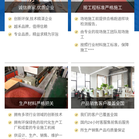
诚信商家,优质企业
按工程标准严格施工
创新环保,技术精湛企业
场地施工前提供合格跑道样块
检测报告，
越禾品牌，值得信赖
由专业的现场施工团队现场施
专业品质，精益求精为宗旨
工
按照行业材料施工标准，保障
施工****
生产材料严格把关
产品销售客户覆盖全国
拥有多项行业领域的创新技术
我们的客户已覆盖全国
拥有环保绿色的现代化生产工
国内24小时客服售前售后服务
厂和成套的专业施工机械
所生产销售产品均质量保证
供设计、生产、销售、维护一