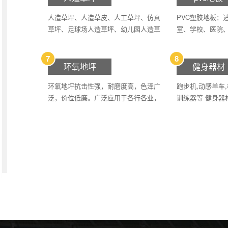
人造草坪、人造草皮、人工草坪、仿真
PVC塑胶地板：
草坪、足球场人造草坪、幼儿园人造草
室、学校、医院
坪、人造草坪门球场、围挡假草坪。
心、火车站、歌
所有运动场所等
7
8
环氧地坪
健身器材
环氧地坪抗击性强，耐磨度高，色泽广
跑步机,动感单车,
泛，价位低廉。广泛应用于各行各业，
训练器等 健身器
电子、电器、汽车、机械、医药、食
品、纺织等各类工业、商业企业的各种
生产作业场所