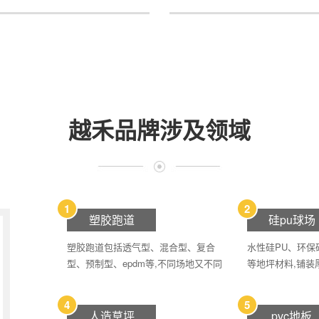
越禾品牌涉及领域
1
2
塑胶跑道
硅pu球场
塑胶跑道包括透气型、混合型、复合
水性硅PU、环保
型、预制型、epdm等,不同场地又不同
等地坪材料,铺装
的需求
5mm、8mm等
4
5
人造草坪
pvc地板