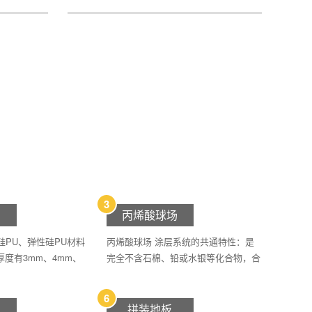
3
丙烯酸球场
硅PU、弹性硅PU材料
丙烯酸球场 涂层系统的共通特性：是
厚度有3mm、4mm、
完全不含石棉、铅或水银等化合物，合
乎环保原则。完全绿色环保、高度抗紫
外光性能，颜色持久深入，不退色，不
6
脱落。
拼装地板