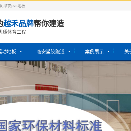
,临安pvc地板
的
越禾品牌
帮你建造
优质体育工程
运动地板
临安塑胶跑道
案例展示
关