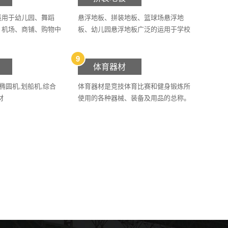
适用于幼儿园、舞蹈
悬浮地板、拼装地板、篮球场悬浮地
、机场、商铺、购物中
板、幼儿园悬浮地板广泛的运用于学校
剧院、银行、地铁以及
和体育馆，悬浮式拼装地板其优质的品
。
质更是受到广泛好评！
9
体育器材
椭圆机,划船机,综合
体育器材是竞技体育比赛和健身锻炼所
材
使用的各种器械、装备及用品的总称。
体育器材与体育运动相互依存，相互促
进。体育运动的普及和运动项目的多样
化使体育器材的种类、规格等