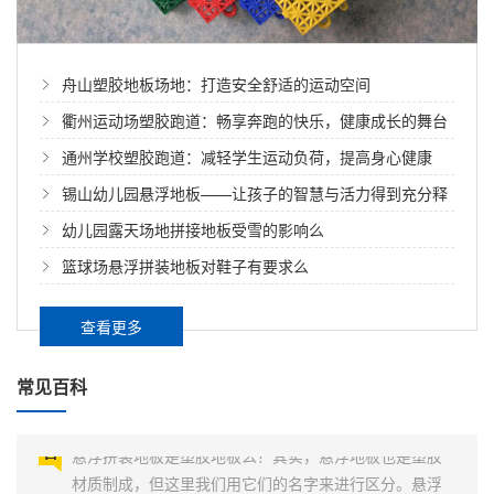
舟山塑胶地板场地：打造安全舒适的运动空间
衢州运动场塑胶跑道：畅享奔跑的快乐，健康成长的舞台
通州学校塑胶跑道：减轻学生运动负荷，提高身心健康
锡山幼儿园悬浮地板——让孩子的智慧与活力得到充分释
放
幼儿园露天场地拼接地板受雪的影响么
滁州幼儿园室外地面的悬浮拼装地板
篮球场悬浮拼装地板对鞋子有要求么
滁州幼儿园室外地面的悬浮拼装地板******、无味、防水
耐湿、不寄生细菌、绿色环保，不使用任何粘合剂，安
查看更多
装人员在施工期间不再忍受那些对人体有伤害的粘合剂
的气味。聚丙烯材料可回收再利用，能制造如塑料盆、
常见百科
悬浮拼装地板是塑胶地板么
塑料桶等用品。幼儿园室外地面的悬浮拼装地板采用悬
浮式设计，很好地实现垂直吸震及能量回送，提供侧向
悬浮拼装地板是塑胶地板么？其实，悬浮地板也是塑胶
缓冲功能...
材质制成，但这里我们用它们的名字来进行区分。悬浮
地板是制造厂家事先制作的块状材料，铺设时只需相互