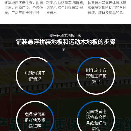
环氧地坪抗击性强，耐磨
跑步机,动感单车,椭圆机,
体育器材是竞技体育比赛
度高，色泽广泛，价位低
划船机,综合训练器等 健
和健身锻炼所使用的各种
廉。广泛应用于各行各
身器材
器械、装备及用品的总
业，电子、电器、汽车、
称。体育器材与体育运动
机械、医药、食品、纺织
相互依存，相互促进。体
等各类工业、商业企业的
育运动的普及和运动项目
各种生产作业场所
的多样化使体育器材的种
泰兴运动木地板厂家
类、规格等
铺装悬浮拼装地板和运动木地板的步骤
制作施工方
电话沟通了
案和工程预
解情况
算书
见面或者电
免费提供画
话协商合同
册样块及资
条款和细节
质证明
确认