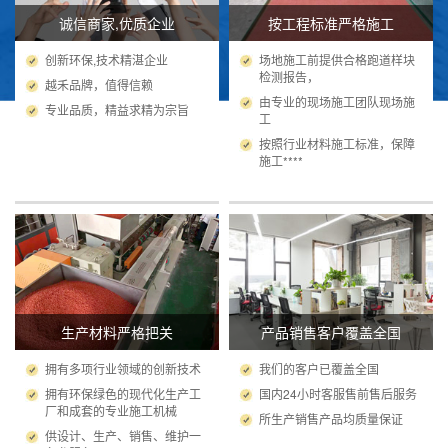
诚信商家,优质企业
按工程标准严格施工
创新环保,技术精湛企业
场地施工前提供合格跑道样块
检测报告，
越禾品牌，值得信赖
由专业的现场施工团队现场施
专业品质，精益求精为宗旨
工
按照行业材料施工标准，保障
施工****
生产材料严格把关
产品销售客户覆盖全国
拥有多项行业领域的创新技术
我们的客户已覆盖全国
拥有环保绿色的现代化生产工
国内24小时客服售前售后服务
厂和成套的专业施工机械
所生产销售产品均质量保证
供设计、生产、销售、维护一