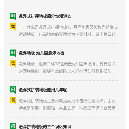
拼装。塑胶地板一般是指三元乙丙橡胶，需要现场喷涂
悬浮式拼接地板简介你知道么
橡胶颗粒和三元乙丙橡胶颗粒。那么，它们之间有什么
区别呢?地基基础要求：悬浮地板对地基的要求不高，可
一、什么是悬浮式拼接地板1、悬浮地板又被称为组合式
铺设...
运动地板，以高强度的聚丙烯为主要材料，属于第四代
体育运动场地地面层材料。 标准规格为：
30.48cm*30.48cm*1.27cm，可直接在水泥或沥青面层
悬浮地板 幼儿园悬浮地板
上使用，无需任何辅助材料粘接，可与同材料之间用独
特的锁扣进行固定，安装非常简单，拆卸也非常方便。
悬浮地板一般用于体育馆或者幼儿园等场所，具有很好
2、由于材料问...
的回弹性能，能够有效的防止人们在运动时受到损伤。
那么悬浮地板价格是多少、哪家悬浮地板生产厂家好？
一：什么是悬浮地板？悬浮地板是指目前市场上渐趋流
悬浮式拼装地板能用几年呢
行的第四代体育运动地板。该地板主要采用改性PP（聚
丙烯）为原材料，可广泛用于各类运动场地，娱乐，休...
悬浮式拼装地板主要材料是高抗冲击改性聚丙烯，主要
特点是耐磨、耐腐蚀，并且它是一种高度环保的食品级
材料。有很多客户总是以地板软不软来衡量地板质量的
好坏，认为地板越软弹性越好、越安全，这是一个误
悬浮拼装地板的三个误区知识
区。幼儿园悬浮地板软不软指的是地板自身的柔韧性，