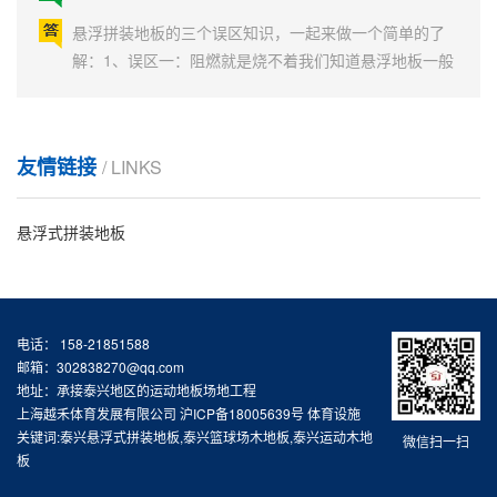
并不能代表地板自身的弹性（也可以理解为回弹率）。
悬浮拼装地板的三个误区知识，一起来做一个简单的了
悬...
解：1、误区一：阻燃就是烧不着我们知道悬浮地板一般
都有阻燃性，可是有的用户为了所谓的验证地板好坏，
就直接拿打火机去点PP地板，看能不能烧起来，烧起来
悬浮式拼装地板优势
就是不防火，烧不起来就是阻燃。其实国家对PP地板防
火等级要求抵达B1级的标准，依据国家标准不燃材料
悬浮式拼装地板优势：1.拼装地板有助于减轻关节的压力
友情链接
/ LINKS
定...
和疲劳；2.摩擦和低滑冰震动的较佳配合；3.其高达97%
的球反弹率；4.无害无味、无湿气、不发生停留气味、不
悬浮式拼装地板
寄生细菌的特性，让人们更加愉快的享有运动。室外运
如何恰当维护保养悬浮式拼接地板
动场所：适用于篮球、排球、五人制足球、手球、曲棍
球、网球、旱冰球、公园、操场等场...
如何恰当维护保养悬浮式拼接地板？一起看看吧！悬浮
式拼接地板要以聚丙稀（PP）为关键原材料的创新产
电话： 158-21851588
品，起初用以五人制足球场，随之世界各国持续应用，
邮箱：302838270@qq.com
对该商品的了解拥有新的提升，与塑料混凝土垫层、悬
地址：承接泰兴地区的运动地板场地工程
悬浮地板单双层的区别
浮式拼接地板对比其具备组装简易、挪动便捷、经得起
上海越禾体育发展有限公司
沪ICP备18005639号
体育设施
降水侵蚀、无生虫、长寿命等优势，因此，很多的被用
悬浮地板单双层的区别，一起来做个了解吧！单层悬浮
关键词:泰兴悬浮式拼装地板,泰兴篮球场木地板,泰兴运动木地
微信扫一扫
以多种...
板
地板价格较便宜，生产工艺相对简单。可以进行篮球、
网球、羽毛球、五人制足球、排球等专业级别的比赛。