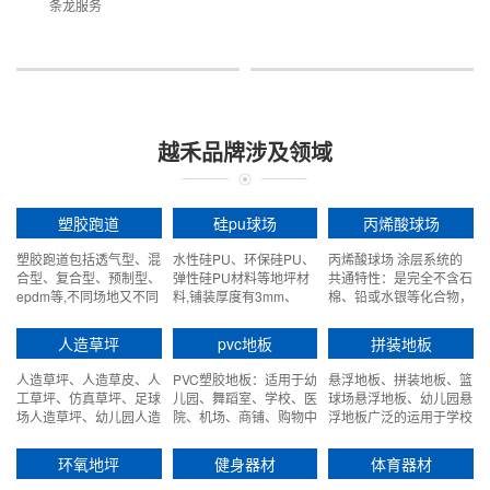
条龙服务
越禾品牌涉及领域
塑胶跑道
硅pu球场
丙烯酸球场
塑胶跑道包括透气型、混
水性硅PU、环保硅PU、
丙烯酸球场 涂层系统的
合型、复合型、预制型、
弹性硅PU材料等地坪材
共通特性：是完全不含石
epdm等,不同场地又不同
料,铺装厚度有3mm、
棉、铅或水银等化合物，
的需求
4mm、5mm、8mm等
合乎环保原则。完全绿色
环保、高度抗紫外光性
人造草坪
pvc地板
拼装地板
能，颜色持久深入，不退
色，不脱落。
人造草坪、人造草皮、人
PVC塑胶地板：适用于幼
悬浮地板、拼装地板、篮
工草坪、仿真草坪、足球
儿园、舞蹈室、学校、医
球场悬浮地板、幼儿园悬
场人造草坪、幼儿园人造
院、机场、商铺、购物中
浮地板广泛的运用于学校
草坪、人造草坪门球场、
心、火车站、歌剧院、银
和体育馆，悬浮式拼装地
围挡假草坪。
行、地铁以及所有运动场
板其优质的品质更是受到
环氧地坪
健身器材
体育器材
所等。
广泛好评！