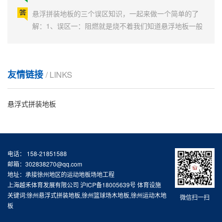
并不能代表地板自身的弹性（也可以理解为回弹率）。
悬浮拼装地板的三个误区知识，一起来做一个简单的了
悬...
解：1、误区一：阻燃就是烧不着我们知道悬浮地板一般
都有阻燃性，可是有的用户为了所谓的验证地板好坏，
就直接拿打火机去点PP地板，看能不能烧起来，烧起来
悬浮式拼装地板优势
就是不防火，烧不起来就是阻燃。其实国家对PP地板防
火等级要求抵达B1级的标准，依据国家标准不燃材料
悬浮式拼装地板优势：1.拼装地板有助于减轻关节的压力
友情链接
/ LINKS
定...
和疲劳；2.摩擦和低滑冰震动的较佳配合；3.其高达97%
的球反弹率；4.无害无味、无湿气、不发生停留气味、不
悬浮式拼装地板
寄生细菌的特性，让人们更加愉快的享有运动。室外运
如何恰当维护保养悬浮式拼接地板
动场所：适用于篮球、排球、五人制足球、手球、曲棍
球、网球、旱冰球、公园、操场等场...
如何恰当维护保养悬浮式拼接地板？一起看看吧！悬浮
式拼接地板要以聚丙稀（PP）为关键原材料的创新产
电话： 158-21851588
品，起初用以五人制足球场，随之世界各国持续应用，
邮箱：302838270@qq.com
对该商品的了解拥有新的提升，与塑料混凝土垫层、悬
地址：承接徐州地区的运动地板场地工程
悬浮地板单双层的区别
浮式拼接地板对比其具备组装简易、挪动便捷、经得起
上海越禾体育发展有限公司
沪ICP备18005639号
体育设施
降水侵蚀、无生虫、长寿命等优势，因此，很多的被用
悬浮地板单双层的区别，一起来做个了解吧！单层悬浮
关键词:徐州悬浮式拼装地板,徐州篮球场木地板,徐州运动木地
微信扫一扫
以多种...
板
地板价格较便宜，生产工艺相对简单。可以进行篮球、
网球、羽毛球、五人制足球、排球等专业级别的比赛。