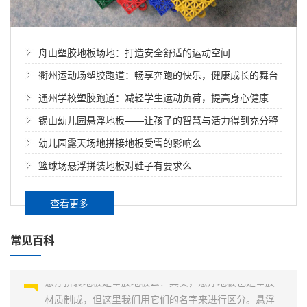
舟山塑胶地板场地：打造安全舒适的运动空间
衢州运动场塑胶跑道：畅享奔跑的快乐，健康成长的舞台
通州学校塑胶跑道：减轻学生运动负荷，提高身心健康
锡山幼儿园悬浮地板——让孩子的智慧与活力得到充分释
放
幼儿园露天场地拼接地板受雪的影响么
滁州幼儿园室外地面的悬浮拼装地板
篮球场悬浮拼装地板对鞋子有要求么
滁州幼儿园室外地面的悬浮拼装地板******、无味、防水
耐湿、不寄生细菌、绿色环保，不使用任何粘合剂，安
查看更多
装人员在施工期间不再忍受那些对人体有伤害的粘合剂
的气味。聚丙烯材料可回收再利用，能制造如塑料盆、
常见百科
悬浮拼装地板是塑胶地板么
塑料桶等用品。幼儿园室外地面的悬浮拼装地板采用悬
浮式设计，很好地实现垂直吸震及能量回送，提供侧向
悬浮拼装地板是塑胶地板么？其实，悬浮地板也是塑胶
缓冲功能...
材质制成，但这里我们用它们的名字来进行区分。悬浮
地板是制造厂家事先制作的块状材料，铺设时只需相互