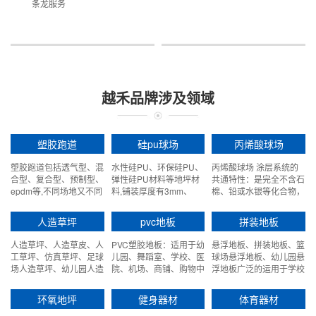
条龙服务
越禾品牌涉及领域
塑胶跑道
硅pu球场
丙烯酸球场
塑胶跑道包括透气型、混
水性硅PU、环保硅PU、
丙烯酸球场 涂层系统的
合型、复合型、预制型、
弹性硅PU材料等地坪材
共通特性：是完全不含石
epdm等,不同场地又不同
料,铺装厚度有3mm、
棉、铅或水银等化合物，
的需求
4mm、5mm、8mm等
合乎环保原则。完全绿色
环保、高度抗紫外光性
人造草坪
pvc地板
拼装地板
能，颜色持久深入，不退
色，不脱落。
人造草坪、人造草皮、人
PVC塑胶地板：适用于幼
悬浮地板、拼装地板、篮
工草坪、仿真草坪、足球
儿园、舞蹈室、学校、医
球场悬浮地板、幼儿园悬
场人造草坪、幼儿园人造
院、机场、商铺、购物中
浮地板广泛的运用于学校
草坪、人造草坪门球场、
心、火车站、歌剧院、银
和体育馆，悬浮式拼装地
围挡假草坪。
行、地铁以及所有运动场
板其优质的品质更是受到
环氧地坪
健身器材
体育器材
所等。
广泛好评！