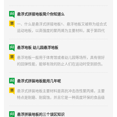
拼装。塑胶地板一般是指三元乙丙橡胶，需要现场喷涂
悬浮式拼接地板简介你知道么
橡胶颗粒和三元乙丙橡胶颗粒。那么，它们之间有什么
区别呢?地基基础要求：悬浮地板对地基的要求不高，可
一、什么是悬浮式拼接地板1、悬浮地板又被称为组合式
铺设...
运动地板，以高强度的聚丙烯为主要材料，属于第四代
体育运动场地地面层材料。 标准规格为：
30.48cm*30.48cm*1.27cm，可直接在水泥或沥青面层
悬浮地板 幼儿园悬浮地板
上使用，无需任何辅助材料粘接，可与同材料之间用独
特的锁扣进行固定，安装非常简单，拆卸也非常方便。
悬浮地板一般用于体育馆或者幼儿园等场所，具有很好
2、由于材料问...
的回弹性能，能够有效的防止人们在运动时受到损伤。
那么悬浮地板价格是多少、哪家悬浮地板生产厂家好？
一：什么是悬浮地板？悬浮地板是指目前市场上渐趋流
悬浮式拼装地板能用几年呢
行的第四代体育运动地板。该地板主要采用改性PP（聚
丙烯）为原材料，可广泛用于各类运动场地，娱乐，休...
悬浮式拼装地板主要材料是高抗冲击改性聚丙烯，主要
特点是耐磨、耐腐蚀，并且它是一种高度环保的食品级
材料。有很多客户总是以地板软不软来衡量地板质量的
好坏，认为地板越软弹性越好、越安全，这是一个误
悬浮拼装地板的三个误区知识
区。幼儿园悬浮地板软不软指的是地板自身的柔韧性，