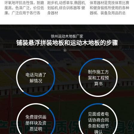
环氧地坪抗击性强，耐磨
跑步机,动感单车,椭圆机,
体育器材是竞技体育比赛
度高，色泽广泛，价位低
划船机,综合训练器等 健
和健身锻炼所使用的各种
廉。广泛应用于各行各
身器材
器械、装备及用品的总
业，电子、电器、汽车、
称。体育器材与体育运动
机械、医药、食品、纺织
相互依存，相互促进。体
等各类工业、商业企业的
育运动的普及和运动项目
各种生产作业场所
的多样化使体育器材的种
徐州运动木地板厂家
类、规格等
铺装悬浮拼装地板和运动木地板的步骤
制作施工方
电话沟通了
案和工程预
解情况
算书
见面或者电
免费提供画
话协商合同
册样块及资
条款和细节
质证明
确认