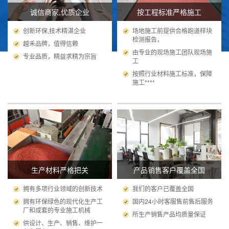
诚信商家,优质企业
按工程标准严格施工
创新环保,技术精湛企业
场地施工前提供合格跑道样块
检测报告，
越禾品牌，值得信赖
由专业的现场施工团队现场施
专业品质，精益求精为宗旨
工
按照行业材料施工标准，保障
施工****
生产材料严格把关
产品销售客户覆盖全国
拥有多项行业领域的创新技术
我们的客户已覆盖全国
拥有环保绿色的现代化生产工
国内24小时客服售前售后服务
厂和成套的专业施工机械
所生产销售产品均质量保证
供设计、生产、销售、维护一